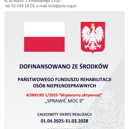
ul. al. marsz. J. Piłsudskiego 133D
tel. 42 649 18 03, e-mail: lodz@ptsr.org.pl