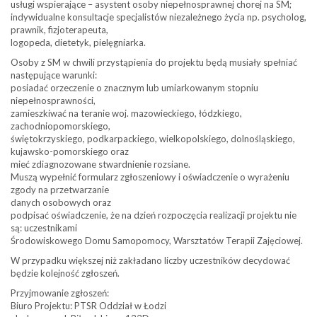
usługi wspierające – asystent osoby niepełnosprawnej chorej na SM;
indywidualne konsultacje specjalistów niezależnego życia np. psycholog,
prawnik, fizjoterapeuta,
logopeda, dietetyk, pielęgniarka.
Osoby z SM w chwili przystąpienia do projektu będą musiały spełniać
następujące warunki:
posiadać orzeczenie o znacznym lub umiarkowanym stopniu
niepełnosprawności,
zamieszkiwać na teranie woj. mazowieckiego, łódzkiego,
zachodniopomorskiego,
świętokrzyskiego, podkarpackiego, wielkopolskiego, dolnośląskiego,
kujawsko-pomorskiego oraz
mieć zdiagnozowane stwardnienie rozsiane.
Muszą wypełnić formularz zgłoszeniowy i oświadczenie o wyrażeniu
zgody na przetwarzanie
danych osobowych oraz
podpisać oświadczenie, że na dzień rozpoczęcia realizacji projektu nie
są: uczestnikami
Środowiskowego Domu Samopomocy, Warsztatów Terapii Zajęciowej.
W przypadku większej niż zakładano liczby uczestników decydować
będzie kolejność zgłoszeń.
Przyjmowanie zgłoszeń:
Biuro Projektu: PTSR Oddział w Łodzi