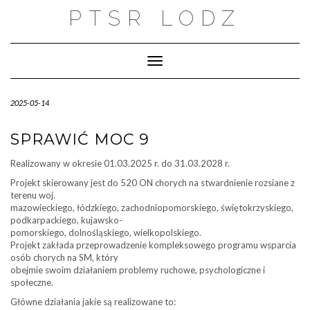
Skip
PTSR LODZ
to
content
Toggle Navigation
2025-05-14
SPRAWIĆ MOC 9
Realizowany w okresie 01.03.2025 r. do 31.03.2028 r.
Projekt skierowany jest do 520 ON chorych na stwardnienie rozsiane z
terenu woj.
mazowieckiego, łódzkiego, zachodniopomorskiego, świętokrzyskiego,
podkarpackiego, kujawsko-
pomorskiego, dolnośląskiego, wielkopolskiego.
Projekt zakłada przeprowadzenie kompleksowego programu wsparcia
osób chorych na SM, który
obejmie swoim działaniem problemy ruchowe, psychologiczne i
społeczne.
Główne działania jakie są realizowane to: